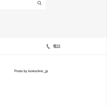
電話
Posts by looksclinic_jp