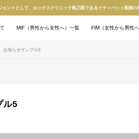
ジェントとして、ルックスクリニック執刀医であるイティパット医師の東京
て
MtF（男性から女性へ）一覧
FtM（女性から男性
お知らせサンプル5
プル5