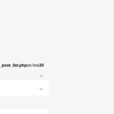
_post_list.php
on line
20
OPEN
OPEN