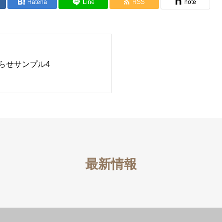
Hatena
Line
RSS
note
らせサンプル4
最新情報